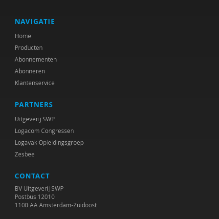
Herman Baartman
Nelleke Bakker
NAVIGATIE
Home
Ria Balm
Producten
Rob Bartels
Abonnementen
Abonneren
Suzanne Batelaan
Klantenservice
Ton Beekman
PARTNERS
Marloes Beijer
Uitgeverij SWP
Logacom Congressen
Marjorie Beld
Logavak Opleidingsgroep
Zesbee
Inge Belderbos-Jansen
CONTACT
Joop Berding
BV Uitgeverij SWP
Frank van den Berg
Postbus 12010
1100 AA Amsterdam-Zuidoost
Lian van den Berg