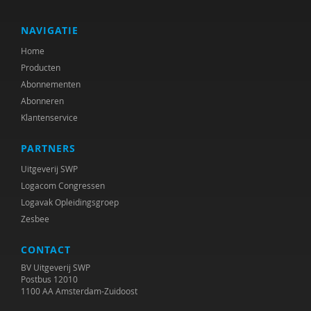
J. Exalto
Leonie F. le Sage
NAVIGATIE
Home
Ilse Geerinck
Producten
Carolien Gravesteijn
Abonnementen
Abonneren
Marte van den Hoed
Klantenservice
C. Holman
PARTNERS
Marit Hopman
Uitgeverij SWP
Logacom Congressen
Bob Horjus
Logavak Opleidingsgroep
Zesbee
Willem Huijnk
CONTACT
Jacoba Huizenga
BV Uitgeverij SWP
Kennisplatform Inclusief Samenleven
Postbus 12010
1100 AA Amsterdam-Zuidoost
Verwey-Jonker Instituut