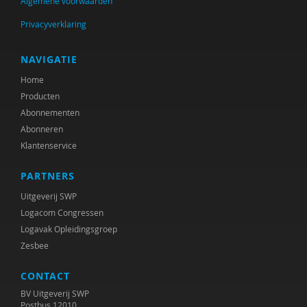
Algemene voorwaarden
Mijntje ten Brummelaar
Privacyverklaring
R.A.R. Bullens
Ruud Bullens
NAVIGATIE
Home
Mathilde Compagner
Producten
Giulia de Pascale
Abonnementen
Abonneren
Ellen de Ruiter
Klantenservice
Sylvia Dickie
PARTNERS
Anke van Dijke
Uitgeverij SWP
Logacom Congressen
Sietske Dijkstra
Logavak Opleidingsgroep
Zesbee
Grietje Drooglever
CONTACT
Y. Dusault
BV Uitgeverij SWP
Inge Egberts
Postbus 12010