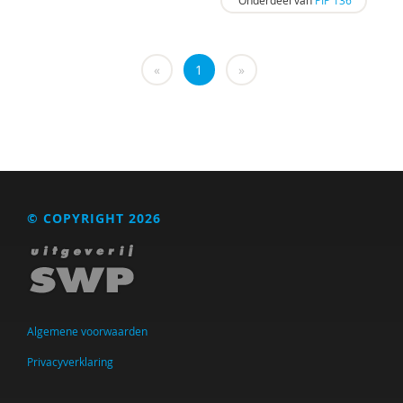
Onderdeel van
PIP 136
«
1
»
© COPYRIGHT 2026
Algemene voorwaarden
Privacyverklaring