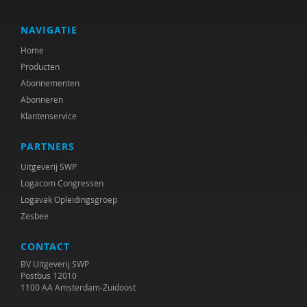
Liesbeth Erftemeijer
Allard R. Feddes
NAVIGATIE
Home
Henk Ferwerda
Producten
Henk Ferwerda
Abonnementen
Abonneren
Albert R. Hauber
Klantenservice
Jan Hendriks
PARTNERS
Ilse van den Hoorn
Uitgeverij SWP
Logacom Congressen
Frank C. P. van der Horst
Logavak Opleidingsgroep
Zesbee
Frank Imkamp
CONTACT
Janine Janssen
BV Uitgeverij SWP
Katharina J. Joosen
Postbus 12010
1100 AA Amsterdam-Zuidoost
Rob Kessels