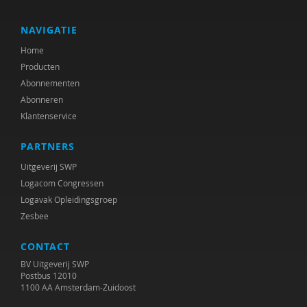
Jwan Salman
Anders Schinkel
NAVIGATIE
Home
Hans Schuman
Producten
Zuzanna Sękowska
Abonnementen
Abonneren
Veronica Smits
Klantenservice
Louis Tavecchio
PARTNERS
Annemarie Tuzgöl-Broekhoven
Uitgeverij SWP
Logacom Congressen
Danielle van de Koot-Dees en
Logavak Opleidingsgroep
Zesbee
Anneke Vinke
CONTACT
Charlotte Visch
BV Uitgeverij SWP
Paul Vlaardingerbroek
Postbus 12010
1100 AA Amsterdam-Zuidoost
Basia Vucic