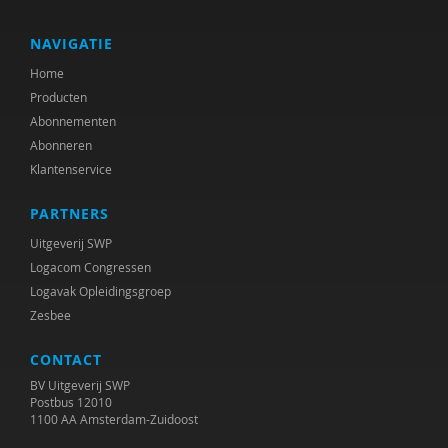
Ria Balm
Rina Bartels
NAVIGATIE
Home
Rob Bartels
Producten
Lisette Bastiaansen
Abonnementen
Abonneren
Suzanne Batelaan
Klantenservice
Willem Beckers
PARTNERS
Aleid H.M. Beets Kessens
Uitgeverij SWP
Logacom Congressen
Marjorie Beld
Logavak Opleidingsgroep
Zesbee
Joop Berding
CONTACT
Maurits Berger
BV Uitgeverij SWP
Pier Bergsma
Postbus 12010
1100 AA Amsterdam-Zuidoost
Louise Berkhout