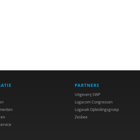
GATIE
PARTNERS
Uitgeverij SWP
en
Logacom Congressen
menten
Logavak Opleidingsgroep
ren
Zesbee
service