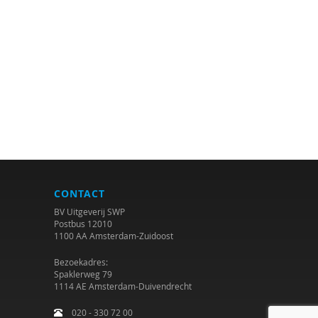
CONTACT
BV Uitgeverij SWP
Postbus 12010
1100 AA Amsterdam-Zuidoost
Bezoekadres:
Spaklerweg 79
1114 AE Amsterdam-Duivendrecht
020 - 330 72 00