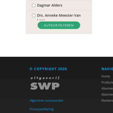
Dagmar Alders
Drs. Anneke Meester-Van
Laar
AUTEUR FILTEREN
Rob Arnoldus
Martijn Arns
Bob Austmann
Krishna Autar
© COPYRIGHT 2026
NAVI
Ben Baarda
Home
Herman Baartman
Product
Abonne
Ina Bakker
Abonne
Algemene voorwaarden
Klanten
Joep Bakker
Privacyverklaring
Rasit Bal