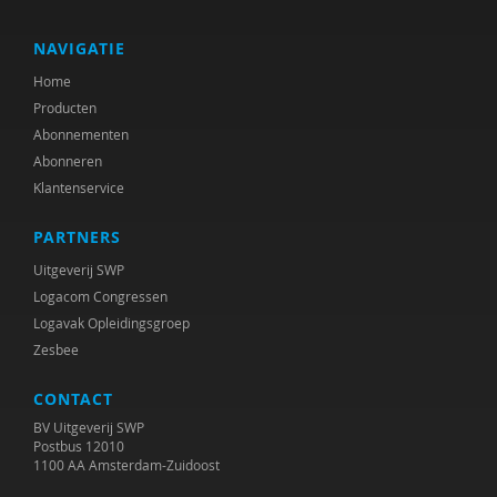
Rika van Scherrenburg
Frederik Smit
NAVIGATIE
Home
Jan van Dam
Producten
Caroline Vink
Abonnementen
Abonneren
Ido Weijers
Klantenservice
Saskia Wijsbroek
PARTNERS
Marco Zuidam
Uitgeverij SWP
Logacom Congressen
Logavak Opleidingsgroep
Zesbee
CONTACT
BV Uitgeverij SWP
Postbus 12010
1100 AA Amsterdam-Zuidoost