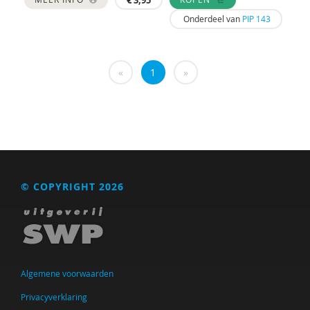
€
3,95
Onderdeel van
PIP 143
«
1
»
© COPYRIGHT 2026
Algemene voorwaarden
Privacyverklaring