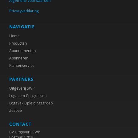
Algemene voorwaarden
Rien van IJzendoorn
Privacyverklaring
Wim de Jong
Wolfgang Klafki
NAVIGATIE
Home
Willem Koops
Producten
Bas Levering
Abonnementen
Abonneren
Frans van Poppel
Klantenservice
Willeke Rietdijk
PARTNERS
Anders Schinkel
Uitgeverij SWP
Logacom Congressen
Paul Schnabel
Logavak Opleidingsgroep
Zesbee
Micha de Winter
CONTACT
BV Uitgeverij SWP
Postbus 12010