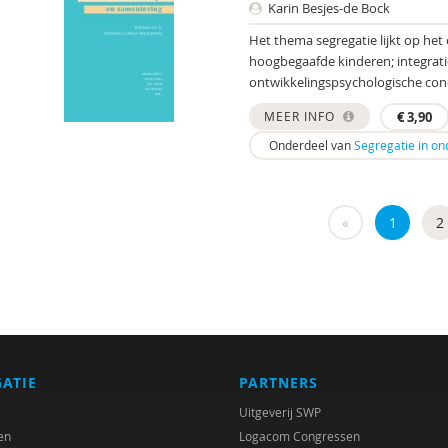
Karin Besjes-de Bock
Het thema segregatie lijkt op he
hoogbegaafde kinderen; integratie
ontwikkelingspsychologische con
MEER INFO
€
3,90
Onderdeel van
Segregatie in on
«
1
2
GATIE
PARTNERS
Uitgeverij SWP
en
Logacom Congressen