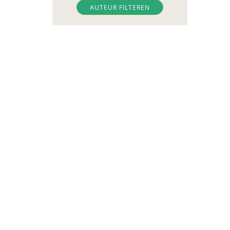
Samenleving
AUTEUR FILTEREN
Diverse
diversen
DIVOSA
Evelyne Offerman
https://www.openbaaronderwijs.nu/
Inspectie van het Onderwijs
J.Zevalkink
Judith Conijn
KBA Nijmegen
KNMG