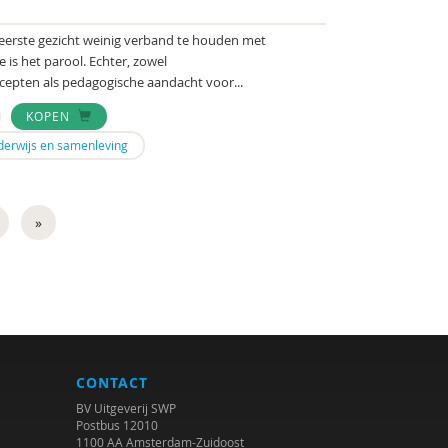
t eerste gezicht weinig verband te houden met
 is het parool. Echter, zowel
cepten als pedagogische aandacht voor...
KOPEN
derwijs en samenleving
»
CONTACT
BV Uitgeverij SWP
Postbus 12010
1100 AA Amsterdam-Zuidoost