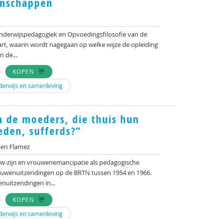
enschappen
g Onderwijspedagogiek en Opvoedingsfilosofie van de
start, waarin wordt nagegaan op welke wijze de opleiding
 de...
KOPEN
derwijs en samenleving
n de moeders, die thuis hun
eden, sufferds?”
ien Flamez
uw-zijn en vrouwenemancipatie als pedagogische
ouwenuitzendingen op de BRTN tussen 1954 en 1966.
enuitzendingen in...
KOPEN
derwijs en samenleving