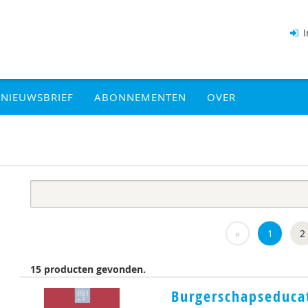
I
NIEUWSBRIEF
ABONNEMENTEN
OVER
«
1
2
15 producten gevonden.
Burgerschapseducat