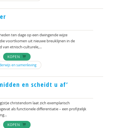
her
heden ten dage op een dwingende wijze
die voortkomen uit nieuwe breuklijnen in de
van etnisch-culturele,...
KOPEN
derwijs en samenleving
midden en scheidt u af’
g(st)e christendom laat zich exemplarisch
vat als functionele differentiatie – een profijtelijk
ng...
KOPEN