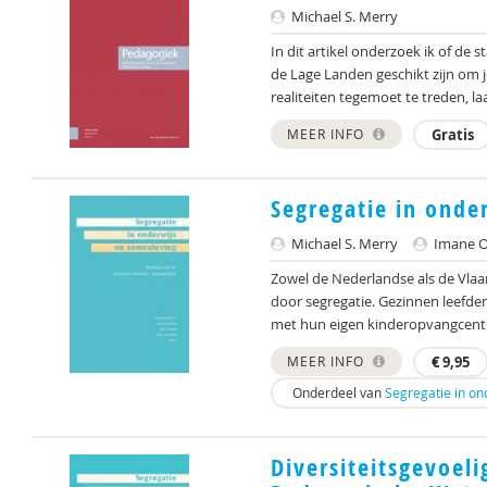
Michael S. Merry
In dit artikel onderzoek ik of d
de Lage Landen geschikt zijn om 
realiteiten tegemoet te treden, laa
MEER INFO
Gratis
Segregatie in onde
Michael S. Merry
Imane Ou
Zowel de Nederlandse als de Vl
door segregatie. Gezinnen leefden
met hun eigen kinderopvangcentra
MEER INFO
€
9,95
Onderdeel van
Segregatie in on
Diversiteitsgevoel