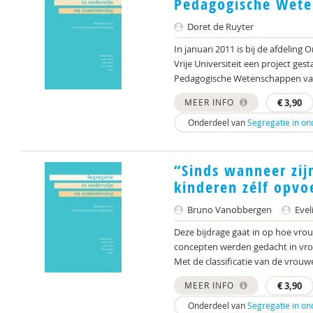
Pedagogische Wet
Doret de Ruyter
In januari 2011 is bij de afdelin
Vrije Universiteit een project ge
Pedagogische Wetenschappen van
MEER INFO
€
3,90
Onderdeel van
Segregatie in on
“Sinds wanneer zij
kinderen zélf opvo
Bruno Vanobbergen
Evel
Deze bijdrage gaat in op hoe vro
concepten werden gedacht in vr
Met de classificatie van de vrouw
MEER INFO
€
3,90
Onderdeel van
Segregatie in on