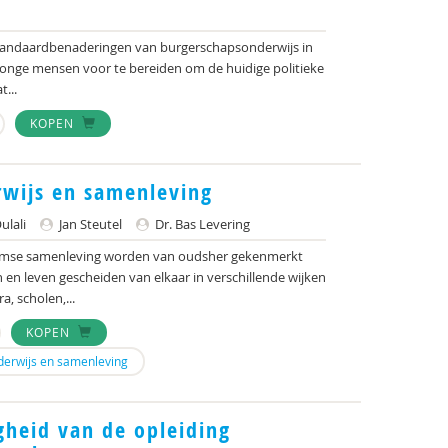
e standaardbenaderingen van burgerschapsonderwijs in
jonge mensen voor te bereiden om de huidige politieke
t...
KOPEN
rwijs en samenleving
lali
Jan Steutel
Dr. Bas Levering
aamse samenleving worden van oudsher gekenmerkt
 en leven gescheiden van elkaar in verschillende wijken
, scholen,...
KOPEN
derwijs en samenleving
igheid van de opleiding