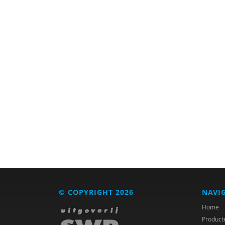
Landelijk Kenniscentrum
LVB
M.D
Marga
Mariëlle Bruning
Marije L. Verhage
McKeique
MD
Movisie
MSW
© COPYRIGHT 2026
NAVI
Nederlandse Sportalliantie
m.m.v. Stichting Vreedzaam
Home
Product
PhD