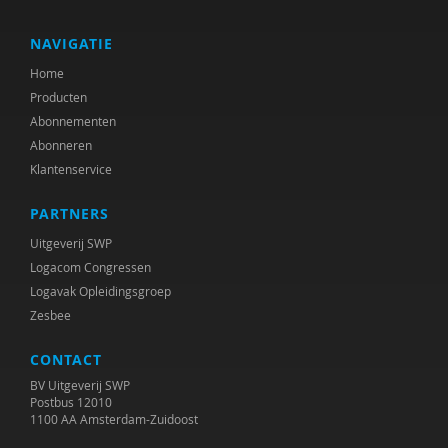
J. Exalto
Leonie F. le Sage
NAVIGATIE
Home
Ilse Geerinck
Producten
Carolien Gravesteijn
Abonnementen
Abonneren
Marte van den Hoed
Klantenservice
C. Holman
PARTNERS
Marit Hopman
Uitgeverij SWP
Logacom Congressen
Bob Horjus
Logavak Opleidingsgroep
Zesbee
Willem Huijnk
CONTACT
Jacoba Huizenga
BV Uitgeverij SWP
Kennisplatform Inclusief Samenleven
Postbus 12010
1100 AA Amsterdam-Zuidoost
Verwey-Jonker Instituut