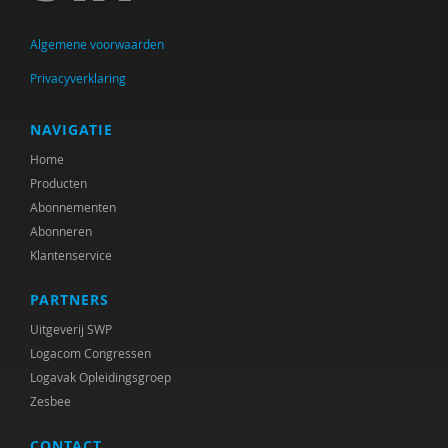
Rob Bartels
Algemene voorwaarden
Suzanne Batelaan
Privacyverklaring
Laura Batstra
Karen Bauwens
NAVIGATIE
Home
Fiet van Beek
Producten
Aleid H.M. Beets Kessens
Abonnementen
Abonneren
Marjorie Beld
Klantenservice
Joop Berding
PARTNERS
Frank van den Berg
Uitgeverij SWP
Logacom Congressen
Marianne Berger
Logavak Opleidingsgroep
Zesbee
Maurits Berger
CONTACT
Pier Bergsma