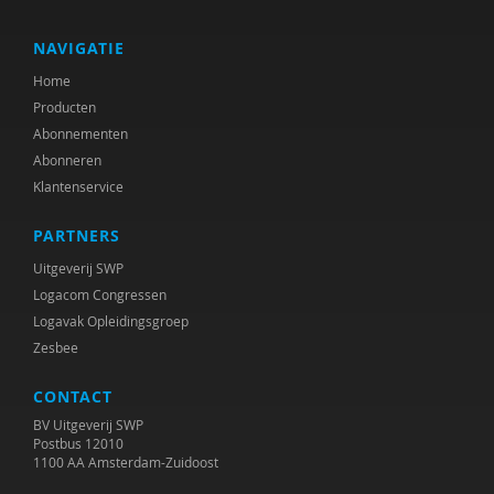
Martin Klein Tank
B.L. de Kok
NAVIGATIE
Home
Marieke Kroneman
Producten
E. Mantingh
Abonnementen
Abonneren
Jan Masschelein
Klantenservice
Linda Moerer
PARTNERS
Maaike Oberink
Uitgeverij SWP
Logacom Congressen
Justine Pardoen
Logavak Opleidingsgroep
Zesbee
Remco Pijpers
CONTACT
Bea Pompert
BV Uitgeverij SWP
Evelyn Poortvliet
Postbus 12010
1100 AA Amsterdam-Zuidoost
Judith Reincke