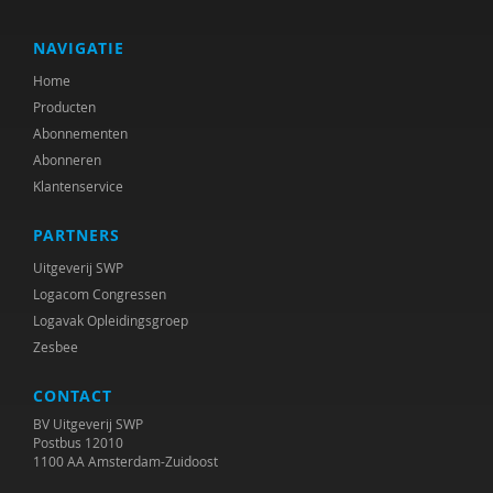
Iris Andriessen
Drs. Anneke Meester-Van Laar
NAVIGATIE
Home
Martijn Arns
Producten
Ildeniz Arslan
Abonnementen
Abonneren
Silke van Arum
Klantenservice
Phildy Asamoah
PARTNERS
Michiel Asselman
Uitgeverij SWP
Logacom Congressen
Ria van Asselt
Logavak Opleidingsgroep
Zesbee
Mark Assink
CONTACT
Krishna Autar
BV Uitgeverij SWP
Diverse auteurs
Postbus 12010
1100 AA Amsterdam-Zuidoost
Veerle Baaijen