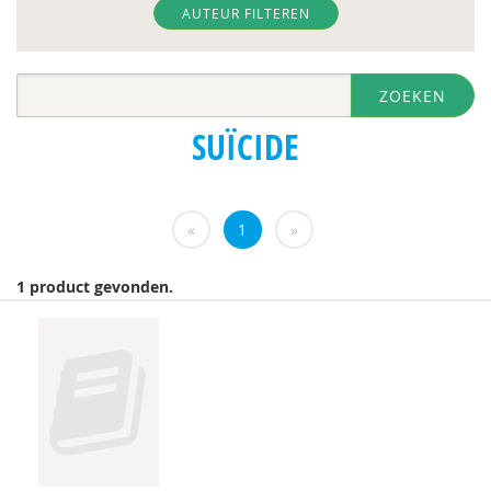
Nienke Siebelink
AUTEUR FILTEREN
Monique van ’t Erve
ZOEKEN
Diana van Bergen
SUÏCIDE
Toon Verlaan
Martine Weeland
«
1
»
Jan Willem van de Maat
1 product gevonden.