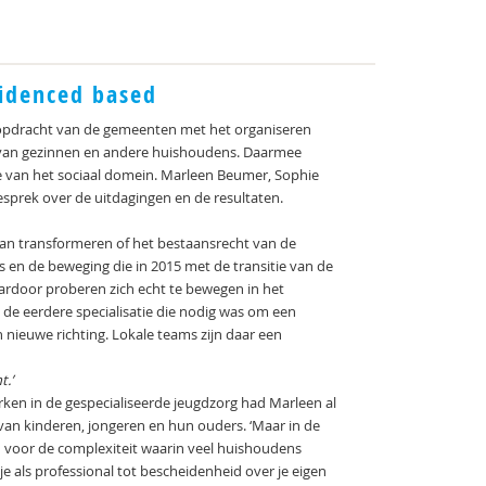
videnced based
 opdracht van de gemeenten met het organiseren
d van gezinnen en andere huishoudens. Daarmee
 van het sociaal domein. Marleen Beumer, Sophie
esprek over de uitdagingen en de resultaten.
van transformeren of het bestaansrecht van de
ms en de beweging die in 2015 met de transitie van de
aardoor proberen zich echt te bewegen in het
a de eerdere specialisatie die nodig was om een
n nieuwe richting. Lokale teams zijn daar een
t.’
en in de gespecialiseerde jeugdzorg had Marleen al
n kinderen, jongeren en hun ouders. ‘Maar in de
n voor de complexiteit waarin veel huishoudens
je als professional tot bescheidenheid over je eigen