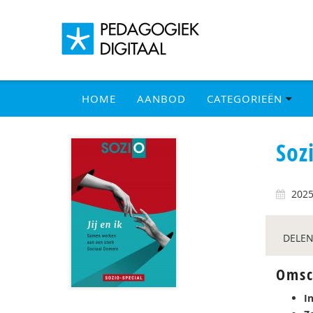
HOME
AANBOD
CATEGORIEËN
Soz
202
DELEN
Omsc
In