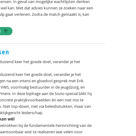
ensen. In geval van mogelijke wachtlijsten denken
 wel kan. Met dat advies kunnen ze zoeken naar een
lp gaat verlenen. Zodra de match gemaakt is, kan
N
sen
e duizend keer het goede doet, verander je het
je duizend keer het goede doet, verander je het
angen na een intens en gloedvol gesprek met Erik
n VWS, voormalig bestuurder in de jeugdzorg, en
ere. In deze bijdrage aan de Sozio-special blikt hij
oncrete praktijkvoorbeelden én een niet mis te
 Niet top-down, niet via beleidsstukken, maar van
tijkgericht leiderschap.
 kan wél
 betrokken bij de fundamentele herinrichting van de
antoonbaar wist te realiseren wat velen voor