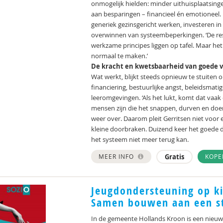
onmogelijk hielden: minder uithuisplaatsing
aan besparingen – financieel én emotioneel.
generiek gezinsgericht werken, investeren i
overwinnen van systeembeperkingen. ‘De resu
werkzame principes liggen op tafel. Maar he
normaal te maken.’
De kracht en kwetsbaarheid van goede 
Wat werkt, blijkt steeds opnieuw te stuiten 
financiering, bestuurlijke angst, beleidsmati
leeromgevingen. ‘Als het lukt, komt dat vaa
mensen zijn die het snappen, durven en doen
weer over. Daarom pleit Gerritsen niet voor
kleine doorbraken. Duizend keer het goede doe
het systeem niet meer terug kan.
MEER INFO
Gratis
KOP
Jeugdondersteuning op ki
Samen bouwen aan een st
In de gemeente Hollands Kroon is een nieuw