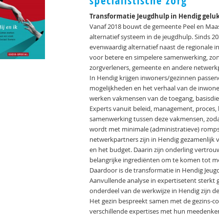
specialistische zorg
Transformatie Jeugdhulp in Hendig gelu
Vanaf 2018 bouwt de gemeente Peel en Maa
alternatief systeem in de jeugdhulp. Sinds 2
evenwaardig alternatief naast de regionale 
voor betere en simpelere samenwerking, zon
zorgverleners, gemeente en andere netwerk
In Hendig krijgen inwoners/gezinnen passend
mogelijkheden en het verhaal van de inwoner
werken vakmensen van de toegang, basisdien
Experts vanuit beleid, management, proces, b
samenwerking tussen deze vakmensen, zodat
wordt met minimale (administratieve) romp
netwerkpartners zijn in Hendig gezamenlijk 
en het budget. Daarin zijn onderling vertro
belangrijke ingrediënten om te komen tot 
Daardoor is de transformatie in Hendig Jeugd
Aanvullende analyse in expertisetent sterkt
onderdeel van de werkwijze in Hendig zijn de
Het gezin bespreekt samen met de gezins-c
verschillende expertises met hun meedenken.