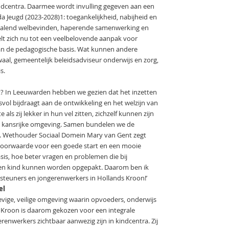
indcentra. Daarmee wordt invulling gegeven aan een
a Jeugd (2023-2028)1: toegankelijkheid, nabijheid en
 dalend welbevinden, haperende samenwerking en
elt zich nu tot een veelbelovende aanpak voor
van de pedagogische basis. Wat kunnen andere
l, gemeentelijk beleidsadviseur onderwijs en zorg,
s.
t? In Leeuwarden hebben we gezien dat het inzetten
vol bijdraagt aan de ontwikkeling en het welzijn van
als zij lekker in hun vel zitten, zichzelf kunnen zijn
n kansrijke omgeving. Samen bundelen we de
en. Wethouder Sociaal Domein Mary van Gent zegt
e voorwaarde voor een goede start en een mooie
sis, hoe beter vragen en problemen die bij
 een kind kunnen worden opgepakt. Daarom ben ik
ersteuners en jongerenwerkers in Hollands Kroon!’
el
evige, veilige omgeving waarin opvoeders, onderwijs
 Kroon is daarom gekozen voor een integrale
enwerkers zichtbaar aanwezig zijn in kindcentra. Zij