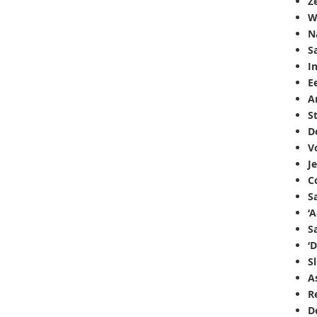
Z
W
N
S
I
E
A
S
D
V
J
C
S
‘
S
‘D
S
A
R
D