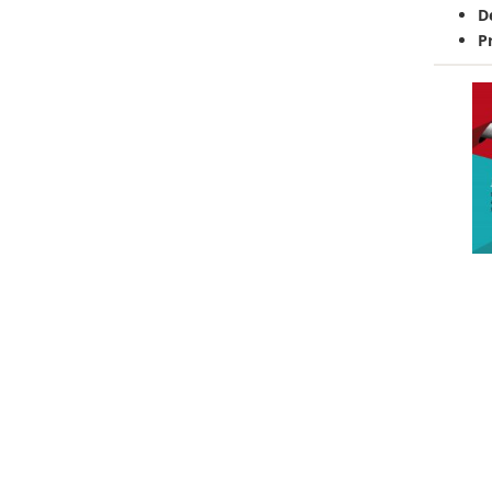
De
Pr