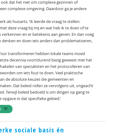
eert ook dat het niet om complexe gezinnen of
een complexe omgeving. Daardoor ga je andere
k als huisarts. ‘Ik leerde de vraag te stellen:
 deze vraag bij mij en wat heb ik te doen of te
s verkennen en er betekenis aan geven. En dan voeg
 in denken en doen iets anders dan problematiseren,
jk Voor transformeren hebben lokale teams moed
e laatste decennia voortdurend bezig geweest met het
akelen van specialisten en het protocolleren van
geworden om iets fout te doen. Veel praktische
aan de absolute keuzes die gemeenten en
 maken. Dat beleid rollen ze vervolgens uit, ongeacht
ed. Terwijl beleid bedoeld is om dingen op gang te
opgave in dat specifieke gebied.’
N
rke sociale basis én