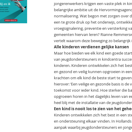
jongerenwerkers krijgen een vaste plek in k
belangrijke ambitie uit de Hervormingsagend
normalisering. Wat begon met zorgen over
een te grote druk op het onderwijs, ontwikk
vroegsignalering, preventie en versterking 
gemeenten hiervan leren? Rianne Remmerswaa
vertelt waarom deze beweging zo belangrijk i
Alle kinderen verdienen gelijke kansen
Maar hoe bieden we elk kind een goede star
van jeugdondersteuners in kindcentra succes
kinderen. Kinderen ontwikkelen zich het beste 
en gezond en veilig kunnen opgroeien in ee
krachten om elk kind de beste start te gev
hierover: ‘Een veilige en gezonde basis is d
toekomst voor ieder kind. Hoe sterker die ba
opgroeien horen in het dagelijks leven van
heel blij met de installatie van de jeugdond
Een kind is nooit los te zien van het gehe
Kinderen ontwikkelen zich het best in een st
en ondersteuning elkaar vinden. In Hollands
aanpak waarbij jeugdondersteuners en jonger