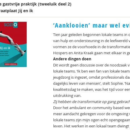
 gastvrije praktijk (tweeluik deel 2)
aatplaat Jij en ik
‘Aanklooien’ maar wel e
Tien jaar geleden begonnen lokale teams in
van hulp en ondersteuning in de leefwerel
vormen ze de voorhoede in de transformatie
Hospers en Anita Kraak gaan met elkaar in g
Andere dingen doen
Dit wordt geen discussie over de noodzaak 
lokale teams. ‘Ik ben een fan van lokale tea
jeugdzorg is ingezet, omdat professionals d
dagelijks leven van mensen’, stelt Sophie. ‘N
kwaliteitsslag te maken, was het tijd voor ee
uitdrukking van.
Zij hebben de transformatie op gang gebrach
Door het ambulant en community based werk
meer aandacht gekregen voor de omgeving va
lokale teams zijn mijn ogen echt opengegaa
leven. Het werken in een lokaal team dwingt 