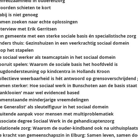
elfredzaamheid in ouderenzorg
oorden schieten te kort
abij is niet genoeg
amen zoeken naar echte oplossingen
nterview met Erik Gerritsen
en gemeente met een sterke sociale basis én specialistische zorg
nders thuis: Gezinshuizen in een veerkrachtig sociaal domein
top het stapelen
e sociaal werker als teamcaptain in het sociaal domein
ooruit spelen: Waarom de sociale basis het hoofdveld is
eugdondersteuning op kindcentra in Hollands Kroon
ollectieve weerbaarheid is hét antwoord op grensoverschrijdend
amen sterker: Hoe sociaal werk in Bunschoten aan de basis staat
Aanklooien’ maar wel evidenced based
amenstaande minderjarige vreemdelingen
e Generalist’ als sleutelfiguur in het sociaal domein
luitende aanpak voor mensen met multiproblematiek
ssociate degree Sociaal Werk in de gehandicaptenzorg
elationele zorg: Waarom de ouder-kindband ook na uithuisplaats
e kracht van gemeenschapszin in Elburg: Samen leven, samen d