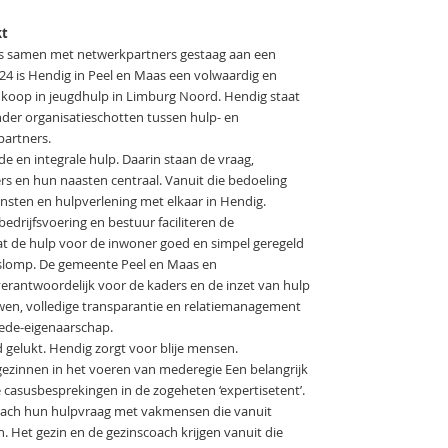
kt
s samen met netwerkpartners gestaag aan een
024 is Hendig in Peel en Maas een volwaardig en
inkoop in jeugdhulp in Limburg Noord. Hendig staat
der organisatieschotten tussen hulp- en
partners.
e en integrale hulp. Daarin staan de vraag,
s en hun naasten centraal. Vanuit die bedoeling
sten en hulpverlening met elkaar in Hendig.
edrijfsvoering en bestuur faciliteren de
 de hulp voor de inwoner goed en simpel geregeld
slomp. De gemeente Peel en Maas en
verantwoordelijk voor de kaders en de inzet van hulp
uwen, volledige transparantie en relatiemanagement
mede-eigenaarschap.
 gelukt. Hendig zorgt voor blije mensen.
 gezinnen in het voeren van mederegie Een belangrijk
 casusbesprekingen in de zogeheten ‘expertisetent’.
oach hun hulpvraag met vakmensen die vanuit
 Het gezin en de gezinscoach krijgen vanuit die