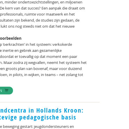
en, minder ondertoezichtstellingen, en miljoenen
 De kern van dat succes? Een aanpak die draait om
n professionals, ruimte voor maatwerk en het
ltaten zijn bekend, de studies zijn gedaan, de
t lukt ons nog steeds niet om dat het nieuwe
voorbeelden
op ‘oerkrachten’ in het systeem: verkokerde
ge inertie en gebrek aan gezamenlijke
k doordat er toevallig op dat moment een paar
. Maar zodra zij wegvallen, neemt het systeem het
 een groots plan van bovenaf, maar voor duizend
n, in pilots, in wijken, in teams – net zolang tot
EN
ndcentra in Hollands Kroon:
evige pedagogische basis
e beweging gestart: jeugdondersteuners en