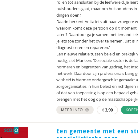
rol en tot aansluiten bij de leefwereld. Je l
huishoudens gaat, maar om huishoudens in 
dingen doen.’
Daarin herkent Anita iets uit haar vroegere wer
waarom komt deze persoon op dit moment met
laten? Daardoor ga je samen met iemand iet
je iets toe zonder het over te nemen. Dat is
diagnosticeren en repareren.’
Een nieuwe relatie tussen beleid en prakti
nodig, ziet Marleen: ‘De sociale sector is d
normeren en begrenzen van gedrag, het insch
het werk. Daardoor zijn professionals bang 
wijsheid is hiermee ondergeschikt gemaakt 
zorgorganisaties in hun beleid en richtlijnen
of dat van toepassing is op een bepaald gebi
brengen met het oog op de maatschappelijke 
MEER INFO
€
3,90
KOPE
Een gemeente met een ste