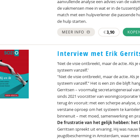
aanvullende analyse een advies van de vakm
de vakmensen mee in wat er in de tussentijd
match met een hulpverlener die passende hu
de hulp starten.
MEER INFO
€
3,90
KOPE
Interview met Erik Gerrit
‘Niet de visie ontbreekt, maar de actie. Als j
systeem vanzelf.’
"Niet de visie ontbreekt, maar de actie. Als 
systeem vanzelf.” Het is een zin die blijft h
Gerritsen – voormalig secretarisgeneraal va
sinds 2021 voorzitter van woningcorporatie Ym
terug én vooruit: met een scherpe analyse, c
verstane oproep om het systeem te kantelen.
binnenuit – met moed, samenwerking en prak
De frustratie van het gelijk hebben: het
Gerritsen spreekt uit ervaring. Hij was nauw
jeugdbescherming in Amsterdam, waar men a