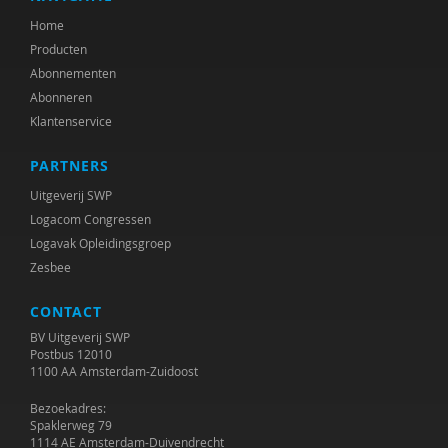
Home
Dagmar Alders
Producten
dr. Alice van der Pas MSW
Abonnementen
Abonneren
Hans Alma
Klantenservice
Astrid Altena
PARTNERS
Loes van Amelsvoort
Uitgeverij SWP
Logacom Congressen
SLO Amersfoort
Logavak Opleidingsgroep
Zesbee
Hilda Amsing
José an den Putte
CONTACT
BV Uitgeverij SWP
René an der Veer
Postbus 12010
1100 AA Amsterdam-Zuidoost
Mariëlle an Hest
Bezoekadres:
Spaklerweg 79
Daniël anauer Stuit
1114 AE Amsterdam-Duivendrecht