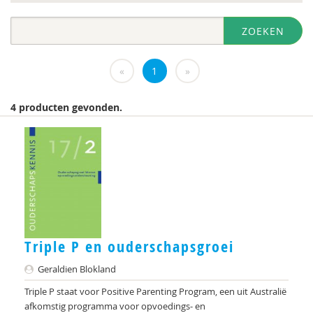
diversen
ZOEKEN
DIVOSA
Evelyne Offerman
«
1
»
https://www.openbaaronderwijs.nu/
4 producten gevonden.
Inspectie van het Onderwijs
J.Zevalkink
Judith Conijn
KBA Nijmegen
KNMG
Triple P en ouderschapsgroei
Landelijk Kenniscentrum LVB
Geraldien Blokland
M.D
Triple P staat voor Positive Parenting Program, een uit Australië
afkomstig programma voor opvoedings- en