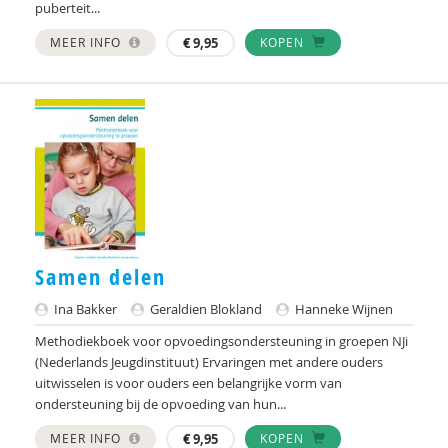
Suzan van der Aa
puberteit...
MEER INFO
€
9,95
KOPEN
NORA AARENDONK
Sandrine Aarts
Yvonne Aartsen
Sebastian Abdallah
Martine Abels
Nesrien Abu Ghazaleh
Samen delen
Edna Adelson
Ina Bakker
Geraldien Blokland
Hanneke Wijnen
Felix Adler
Methodiekboek voor opvoedingsondersteuning in groepen NJi
(Nederlands Jeugdinstituut) Ervaringen met andere ouders
W.F. Admiraal
uitwisselen is voor ouders een belangrijke vorm van
ondersteuning bij de opvoeding van hun...
Peter Adriaenssens
MEER INFO
€
9,95
KOPEN
Antonia Aelterman