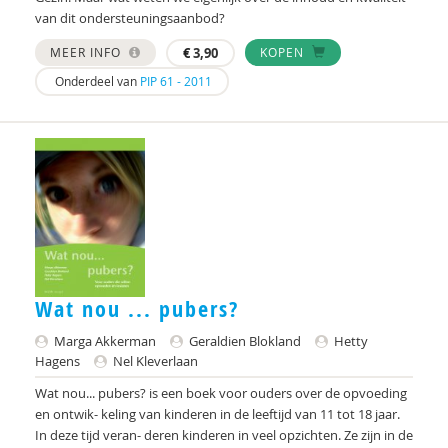
Taylor
van dit ondersteuningsaanbod?
Voorst van Beest, M. van
MEER INFO
€
3,90
KOPEN
Onderdeel van
PIP 61 - 2011
René . Spitz
Daniël . Stuit
René .C. Hoksbergen
Erna ‘t Hart
Judith ’t Gilde
Jeugdautoriteit (JA)
Wat nou ... pubers?
Stephen A. Anderson
Marga Akkerman
Geraldien Blokland
Hetty
Hagens
Nel Kleverlaan
Ralph A. Brown
Wat nou... pubers? is een boek voor ouders over de opvoeding
Wilna A.J. Meijer
en ontwik- keling van kinderen in de leeftijd van 11 tot 18 jaar.
In deze tijd veran- deren kinderen in veel opzichten. Ze zijn in de