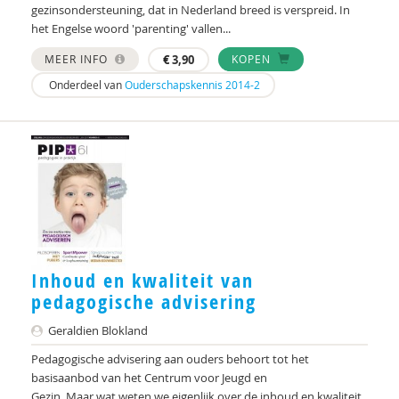
Marga
gezinsondersteuning, dat in Nederland breed is verspreid. In
het Engelse woord 'parenting' vallen...
Mariëlle Bruning
MEER INFO
€
3,90
KOPEN
Marije L. Verhage
Onderdeel van
Ouderschapskennis 2014-2
McKeique
MD
Movisie
MSW
Nederlandse Sportalliantie m.m.v. Stichting
Vreedzaam
Inhoud en kwaliteit van
pedagogische advisering
PhD
Geraldien Blokland
Sardes
Pedagogische advisering aan ouders behoort tot het
Sonja
basisaanbod van het Centrum voor Jeugd en
Gezin. Maar wat weten we eigenlijk over de inhoud en kwaliteit