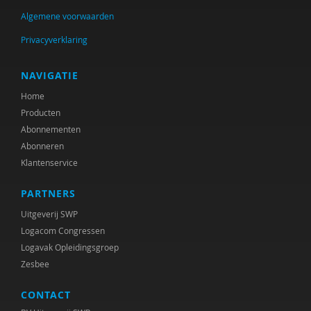
Taylor
Algemene voorwaarden
Voorst van Beest, M. van
Privacyverklaring
René . Spitz
NAVIGATIE
Daniël . Stuit
Home
Producten
René .C. Hoksbergen
Abonnementen
Abonneren
Erna ‘t Hart
Klantenservice
Judith ’t Gilde
PARTNERS
Jeugdautoriteit (JA)
Uitgeverij SWP
Logacom Congressen
Stephen A. Anderson
Logavak Opleidingsgroep
Ralph A. Brown
Zesbee
Wilna A.J. Meijer
CONTACT