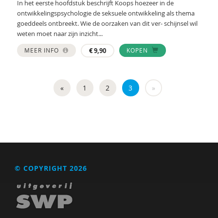
Marga
In het eerste hoofdstuk beschrijft Koops hoezeer in de
ontwikkelingspsychologie de seksuele ontwikkeling als thema
Mariëlle Bruning
goeddeels ontbreekt. Wie de oorzaken van dit ver- schijnsel wil
weten moet naar zijn inzicht...
Marije L. Verhage
MEER INFO
€
9,90
KOPEN
McKeique
MD
«
1
2
3
»
Movisie
MSW
Nederlandse Sportalliantie m.m.v. Stichting
Vreedzaam
PhD
© COPYRIGHT 2026
Sardes
Sonja