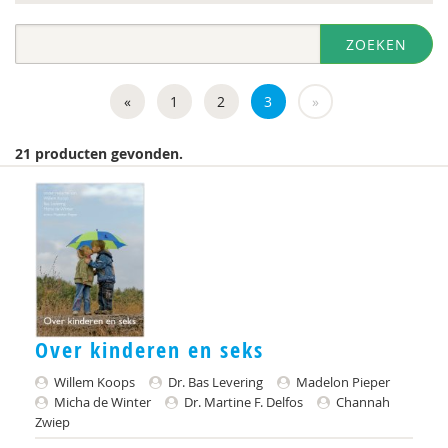
diversen
ZOEKEN
DIVOSA
Evelyne Offerman
«
1
2
3
»
https://www.openbaaronderwijs.nu/
21 producten gevonden.
Inspectie van het Onderwijs
J.Zevalkink
Judith Conijn
KBA Nijmegen
KNMG
Over kinderen en seks
Landelijk Kenniscentrum LVB
Willem Koops
Dr. Bas Levering
Madelon Pieper
Micha de Winter
Dr. Martine F. Delfos
Channah
M.D
Zwiep