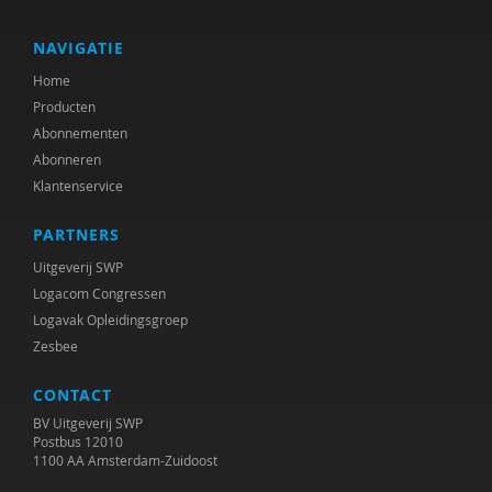
Daniel Messinger
Hedie Meyling
NAVIGATIE
Home
Hanneke Miley
Producten
Lynne Murray
Abonnementen
Abonneren
Maryse Nijhof
Klantenservice
Frans Oort
PARTNERS
Alice van der Pas
Uitgeverij SWP
Logacom Congressen
Mandy Pijl
Logavak Opleidingsgroep
Zesbee
Edith Raap
CONTACT
Lenny van Rosmalen
BV Uitgeverij SWP
Eliala Salvadori
Postbus 12010
1100 AA Amsterdam-Zuidoost
Suus Sas