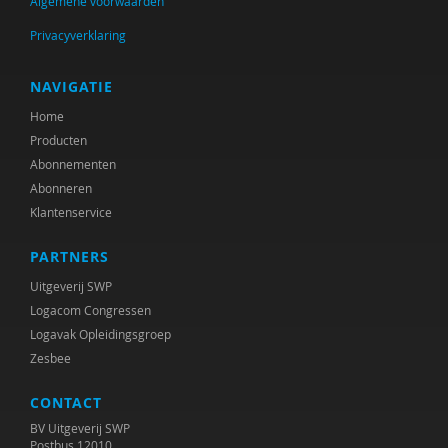
Algemene voorwaarden
Mijntje ten Brummelaar
Privacyverklaring
R.A.R. Bullens
Ruud Bullens
NAVIGATIE
Home
Mathilde Compagner
Producten
Giulia de Pascale
Abonnementen
Abonneren
Ellen de Ruiter
Klantenservice
Sylvia Dickie
PARTNERS
Anke van Dijke
Uitgeverij SWP
Logacom Congressen
Sietske Dijkstra
Logavak Opleidingsgroep
Zesbee
Grietje Drooglever
CONTACT
Y. Dusault
BV Uitgeverij SWP
Inge Egberts
Postbus 12010