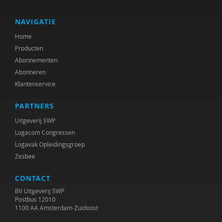
Lenny van Rosmalen
Doret de Ruyter
NAVIGATIE
Home
Stijn Sieckelinck
Producten
Elly Singer
Abonnementen
Abonneren
Jan Steyaert
Klantenservice
Frank Studulski
PARTNERS
Jan van der Ploeg
Uitgeverij SWP
Logacom Congressen
Logavak Opleidingsgroep
Zesbee
CONTACT
BV Uitgeverij SWP
Postbus 12010
1100 AA Amsterdam-Zuidoost