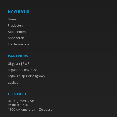
Gerdien Bertram-Troost
Karin Besjes-de Bock
NAVIGATIE
Home
Gert Biesta
Producten
Annerieke Boland
Abonnementen
Abonneren
Freddy Bonnu
Klantenservice
Martine Borgdorff
PARTNERS
Gerrit Breeuwsma
Uitgeverij SWP
Logacom Congressen
Helma Brouwers
Logavak Opleidingsgroep
Zesbee
R.A.R. Bullens
CONTACT
Anja Bunthof
BV Uitgeverij SWP
Goos Cardol
Postbus 12010
1100 AA Amsterdam-Zuidoost
Youri Cobben