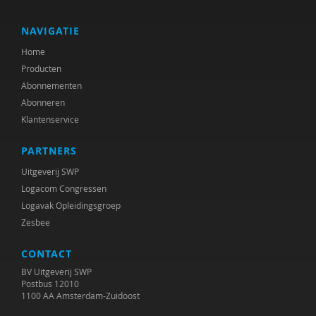
Bernardine Dohrn
Mark Elchardus
NAVIGATIE
Home
Huub Frencken
Producten
Ruben Fukkink
Abonnementen
Abonneren
Rien van Genderen
Klantenservice
Margrit Grevelt
PARTNERS
Michiel van der Grinten
Uitgeverij SWP
Logacom Congressen
Chris Groeneveld
Logavak Opleidingsgroep
Zesbee
Jan de Haan
CONTACT
Kees Hamann
BV Uitgeverij SWP
Peer van der Helm
Postbus 12010
1100 AA Amsterdam-Zuidoost
Jan Hendriks