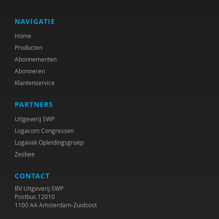
Gerdien Bertram-Troost
Karin Besjes-de Bock
NAVIGATIE
Home
Gert Biesta
Producten
Annerieke Boland
Abonnementen
Abonneren
Freddy Bonnu
Klantenservice
Martine Borgdorff
PARTNERS
Gerrit Breeuwsma
Uitgeverij SWP
Logacom Congressen
Helma Brouwers
Logavak Opleidingsgroep
Zesbee
R.A.R. Bullens
CONTACT
Anja Bunthof
BV Uitgeverij SWP
Goos Cardol
Postbus 12010
1100 AA Amsterdam-Zuidoost
Youri Cobben