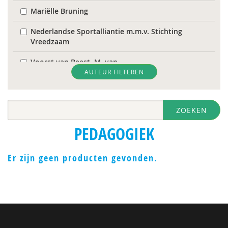
Mariëlle Bruning
Nederlandse Sportalliantie m.m.v. Stichting
Vreedzaam
Voorst van Beest, M. van
AUTEUR FILTEREN
Erna ‘t Hart
Wilna A.J. Meijer
ZOEKEN
NORA AARENDONK
PEDAGOGIEK
Sebastian Abdallah
Er zijn geen producten gevonden.
Antonia Aelterman
Naïma afrarchi
Sanne Akkerman
Dagmar Alders