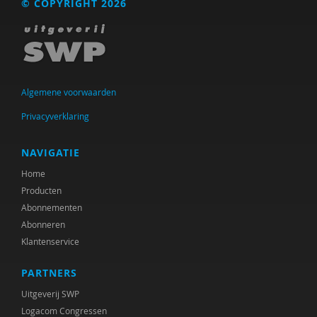
© COPYRIGHT 2026
Astrid Altena
Hilda Amsing
René an der Veer
Algemene voorwaarden
Lucija Andre
Privacyverklaring
Drs. Anneke Meester-Van Laar
NAVIGATIE
Ellen Aptroot
Home
Producten
Martijn Arns
Abonnementen
Michiel Asselman
Abonneren
Klantenservice
Ria van Asselt
PARTNERS
Suzan Aussems
Uitgeverij SWP
Krishna Autar
Logacom Congressen