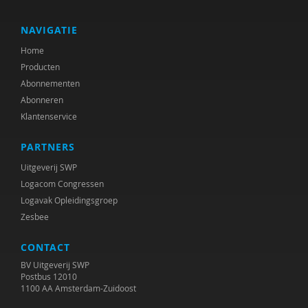
Gerdien Bertram-Troost
Karin Besjes-de Bock
NAVIGATIE
Home
Gert Biesta
Producten
Annerieke Boland
Abonnementen
Abonneren
Freddy Bonnu
Klantenservice
Martine Borgdorff
PARTNERS
Gerrit Breeuwsma
Uitgeverij SWP
Logacom Congressen
Helma Brouwers
Logavak Opleidingsgroep
Zesbee
R.A.R. Bullens
CONTACT
Anja Bunthof
BV Uitgeverij SWP
Goos Cardol
Postbus 12010
1100 AA Amsterdam-Zuidoost
Youri Cobben