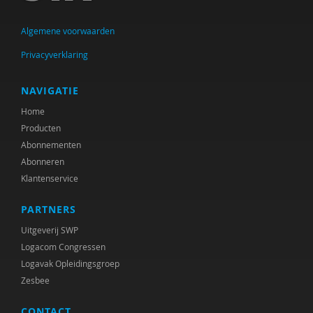
Arie de Bruin
Algemene voorwaarden
Kathinka Bruinsma
Privacyverklaring
Odette van i Brummen-Girigor
Odette J. van Brummen-Girigori
NAVIGATIE
Home
Céline Cannaert
Producten
Theo Cappon
Abonnementen
Abonneren
Brigitte Chin-A-Fat
Klantenservice
Marc Conradi
PARTNERS
Nancy Davis
Uitgeverij SWP
Logacom Congressen
Peter de Vries
Logavak Opleidingsgroep
Zesbee
M.C.M. Dekker
CONTACT
Martine F. Delfos