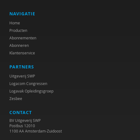
Herman Baartman
Nelleke Bakker
NAVIGATIE
Home
Ria Balm
Producten
Rob Bartels
Abonnementen
Abonneren
Suzanne Batelaan
Klantenservice
Ton Beekman
PARTNERS
Marloes Beijer
Uitgeverij SWP
Logacom Congressen
Marjorie Beld
Logavak Opleidingsgroep
Zesbee
Inge Belderbos-Jansen
CONTACT
Joop Berding
BV Uitgeverij SWP
Frank van den Berg
Postbus 12010
1100 AA Amsterdam-Zuidoost
Lian van den Berg