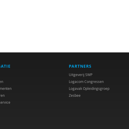
GATIE
PARTNERS
Uitgeverij SWP
en
Logacom Congressen
menten
Logavak Opleidingsgroep
ren
Zesbee
service