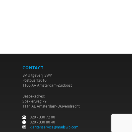
CONTACT
BV Uitgeverij SWP
Postbus 12010
1100 AA Amsterdam-Zuidoost
Bezoekadres:
Spaklerweg 79
1114 AE Amsterdam-Duivendrecht
020 - 330 72 00
020 - 330 80 40
klantenservice@mailswp.com