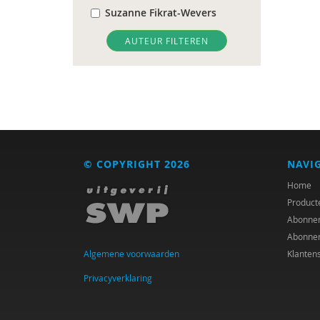
Suzanne Fikrat-Wevers
Katinka Hol
AUTEUR FILTEREN
Sam ten Hove
Paul Kop
Ton Mooij
Jiska Peper
© COPYRIGHT 2026
NAVI
Pieter Span
Home
Product
Paul Stam
Abonne
Abonne
Marit Verstappen
Algemene voorwaarden
Klanten
Privacyverklaring