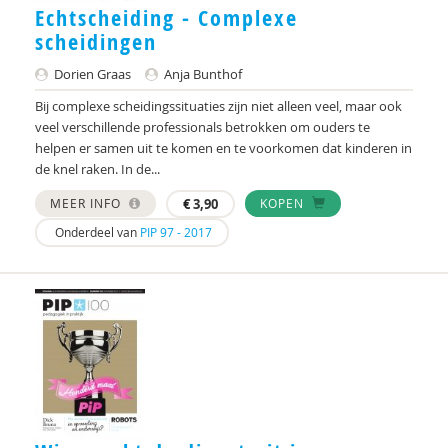
Echtscheiding - Complexe
A.M. Bijman-Schulte
scheidingen
Marion van Binsbergen
Dorien Graas
Anja Bunthof
Roelof Bisschop
Bij complexe scheidingssituaties zijn niet alleen veel, maar ook
veel verschillende professionals betrokken om ouders te
Anita Blonk
helpen er samen uit te komen en te voorkomen dat kinderen in
de knel raken. In de...
Chris Bluemink
MEER INFO
€
3,90
KOPEN
Rosalina Boer-Wirken
Onderdeel van
PIP 97 - 2017
Henriëtte Boersma
Ad Boes
Wil Boezen
Ben Boksebeld
Annerieke Boland