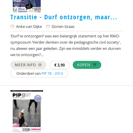
Dirck van Bekkum
Transitie - Durf ontzorgen, maar...
Marjorie Beld
Anke van Dijke
Dorien Graas
Joop Berding
‘Durf te ontzorgen!’ was een belangrijk statement op het RMO-
symposium ‘Verder denken over de pedagogische civil society’,
Deborah van den Berg
nu alweer een jaar geleden. Zijn we inmiddels verder en durven
we te ontzorgen?...
Maurits Berger
MEER INFO
€
3,90
KOPEN
H. van den Bergh
Onderdeel van
PIP 78 - 2014
Pier Bergsma
Louise Berkhout
Brenda Best
Gert Biesta
Esther Biezen