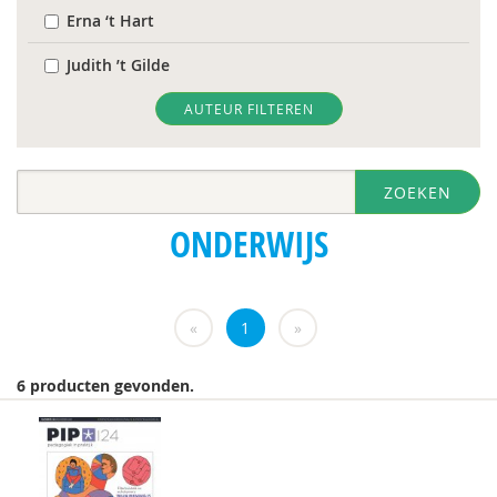
Erna ‘t Hart
Judith ’t Gilde
Wilna A.J. Meijer
AUTEUR FILTEREN
Sebastian Abdallah
ZOEKEN
Martine Abels
ONDERWIJS
Antonia Aelterman
Naïma afrarchi
«
1
»
Marlot Akkermans-Rutgers
Dagmar Alders
6 producten gevonden.
Astrid Altena
Loes van Amelsvoort