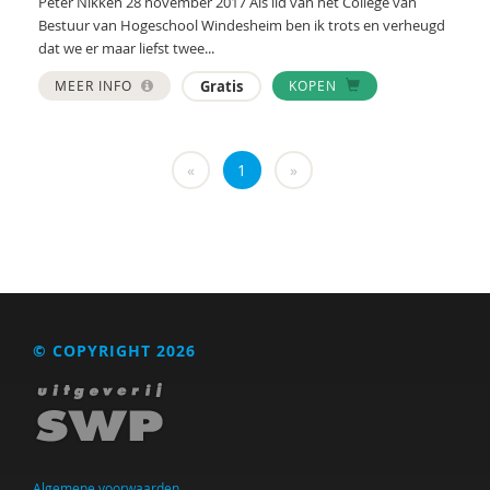
Peter Nikken 28 november 2017 Als lid van het College van
Roel Bosker
Bestuur van Hogeschool Windesheim ben ik trots en verheugd
dat we er maar liefst twee...
T. Bosma
MEER INFO
Gratis
KOPEN
Anna M.T. Bosman
Kees de Both
«
1
»
C. van Boxtel
Anja ter Braak
Jos van den Brand
S. Brand-Gruwel
© COPYRIGHT 2026
Margriet Braun
Gerrit Breeuwsma
Marion Breg
Algemene voorwaarden