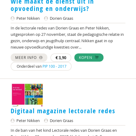
Wie maakt de dienst uit in
Lilian van der Bolt
opvoeding en onderwijs?
Freddy Bonnu
Peter Nikken
Dorien Graas
In de lectorale redes van Dorien Graas en Peter Nikken,
Wendy Bontje
uitgesproken op 27 november, staat de pedagogische relatie in
gezin, onderwijs en jeugdhulp centraal. Nikken gaat in op
Marianne Boogaard
nieuwe opvoedkundige kwesties over...
Saskia Boogert
MEER INFO
€
3,90
KOPEN
Martin Bootsma
Onderdeel van
PIP 100 - 2017
Martine Borgdorff
H.W. van den Borne
Annelies Borst,
Digitaal magazine lectorale redes
Gabrielle Bos
Peter Nikken
Dorien Graas
N.R. Bos
In de ban van het kind Lectorale redes van Dorien Graas en