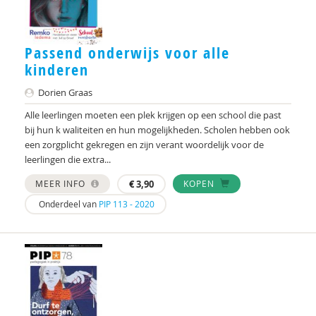
Anne-Floor Bakker
Joep Bakker
Passend onderwijs voor alle
Nelleke Bakker
kinderen
Paulien Bakker
Dorien Graas
Pieter Paul Bakker
Alle leerlingen moeten een plek krijgen op een school die past
bij hun k waliteiten en hun mogelijkheden. Scholen hebben ook
Kirsten Barkmeijer
een zorgplicht gekregen en zijn verant woordelijk voor de
leerlingen die extra...
Rob Bartels
MEER INFO
€
3,90
KOPEN
Daniëlla Bastin
Onderdeel van
PIP 113 - 2020
Laura Batstra
Ibrahim Bayrak
Sien Beckers
Aleid H.M. Beets Kessens