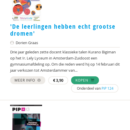
Hilda Amsing
Drs. Anneke Meester-Van Laar
'De leerlingen hebben echt grootse
Martijn Arns
dromen'
Ildeniz Arslan
Dorien Graas
Michiel Asselman
Drie jaar geleden zette docent klassieke talen Kurano Bigiman
op het Ir. Lely Lyceum in Amsterdam-Zuidoost een
Ellen Assenberg
gymnasiumafdeling op. Om die reden werd hij op 14 februari dit
jaar verkozen tot Amsterdammer van...
Krishna Autar
MEER INFO
€
3,90
KOPEN
Samira Azabar
Onderdeel van
PiP 124
Veerle Baaijen
Ben Baarda
Mariam Badou