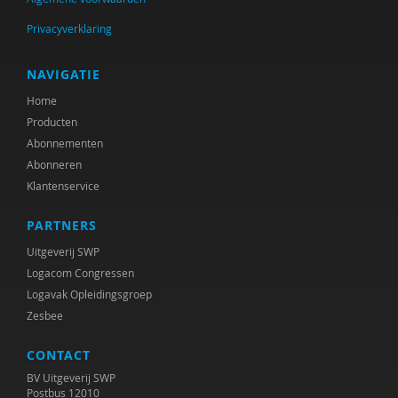
Anja van den Broek
Privacyverklaring
P. van den Broek
René Broekloelofs
NAVIGATIE
Home
Suzanne Broekman
Producten
René Broekroelofs
Abonnementen
Abonneren
Joris Broere
Klantenservice
Johan Brokken
PARTNERS
L.H. Bronkhorst
Uitgeverij SWP
Logacom Congressen
Jaap de Brouwer
Logavak Opleidingsgroep
Zesbee
Oebo F. Brouwer
CONTACT
Helma Brouwers
BV Uitgeverij SWP
Freek Bucx
Postbus 12010