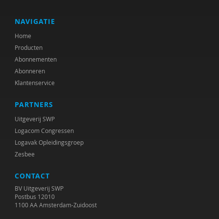
J. Exalto
Leonie F. le Sage
NAVIGATIE
Home
Ilse Geerinck
Producten
Carolien Gravesteijn
Abonnementen
Abonneren
Marte van den Hoed
Klantenservice
C. Holman
PARTNERS
Marit Hopman
Uitgeverij SWP
Logacom Congressen
Bob Horjus
Logavak Opleidingsgroep
Zesbee
Willem Huijnk
CONTACT
Jacoba Huizenga
BV Uitgeverij SWP
Kennisplatform Inclusief Samenleven
Postbus 12010
1100 AA Amsterdam-Zuidoost
Verwey-Jonker Instituut