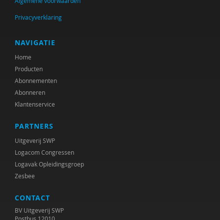
Algemene voorwaarden
Anne Bijlsma
Privacyverklaring
A.M. Bijman-Schulte
Arjan Bolt
NAVIGATIE
Home
Rudy Bonnet
Producten
H.W. van den Borne
Abonnementen
Abonneren
Luc Brants
Klantenservice
Margriet Braun
PARTNERS
René Breuk
Uitgeverij SWP
Logacom Congressen
Sonja Brouwers
Logavak Opleidingsgroep
Zesbee
Daan Brugman
CONTACT
Myriam de Bruijn-Lückers
BV Uitgeverij SWP
Cocky Buijsen
Postbus 12010