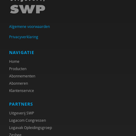
Charlotte Beenakker
Karin Besjes-de Bock
Algemene voorwaarden
Mies Bezemer
Privacyverklaring
Janne Bless
Paul Boelen
NAVIGATIE
Home
Marjan Boertjes
Producten
Arjan Bolt
Abonnementen
Abonneren
Timo Bolt
Klantenservice
Bodo Bombosch
PARTNERS
Milene Bonte
Uitgeverij SWP
Logacom Congressen
Albert Boon
Logavak Opleidingsgroep
Zesbee