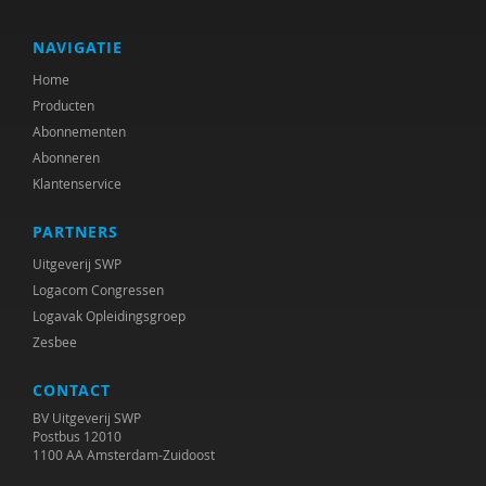
Willem Koops
Bas Levering
NAVIGATIE
Home
Ellen Misana-ter Huurne
Producten
Marijke Naezer
Abonnementen
Abonneren
Anne Nales
Klantenservice
Ministerie van Onderwijs, Cultuur en Wetenschap
PARTNERS
Henry Otgaar
Uitgeverij SWP
Logacom Congressen
Geertjan Overbeek
Logavak Opleidingsgroep
Zesbee
Sanne Parlevliet
CONTACT
Marieke van der Pers
BV Uitgeverij SWP
Madelon Pieper
Postbus 12010
1100 AA Amsterdam-Zuidoost
Corine de Ruiter