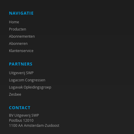
J. Lavrijsen
Bas Levering
NAVIGATIE
Home
Gerine Lodder
Producten
Peter Lorkeers
Abonnementen
Abonneren
Els Noorlander
Klantenservice
Saskia van Oenen
PARTNERS
R. M. Pasco Fearon
Uitgeverij SWP
Logacom Congressen
Jannette Prins
Logavak Opleidingsgroep
Zesbee
Gabriël Prinsenberg
CONTACT
Erik Rijntjes
BV Uitgeverij SWP
Ko Rink
Postbus 12010
1100 AA Amsterdam-Zuidoost
Femke Routs