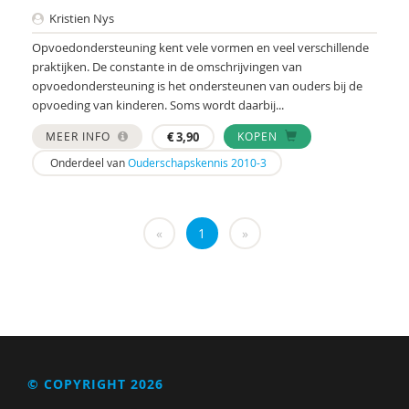
Taylor
Kristien Nys
Opvoedondersteuning kent vele vormen en veel verschillende
Voorst van Beest, M. van
praktijken. De constante in de omschrijvingen van
René . Spitz
opvoedondersteuning is het ondersteunen van ouders bij de
opvoeding van kinderen. Soms wordt daarbij...
Daniël . Stuit
MEER INFO
€
3,90
KOPEN
René .C. Hoksbergen
Onderdeel van
Ouderschapskennis 2010-3
Erna ‘t Hart
Judith ’t Gilde
«
1
»
Jeugdautoriteit (JA)
Stephen A. Anderson
Ralph A. Brown
Wilna A.J. Meijer
© COPYRIGHT 2026