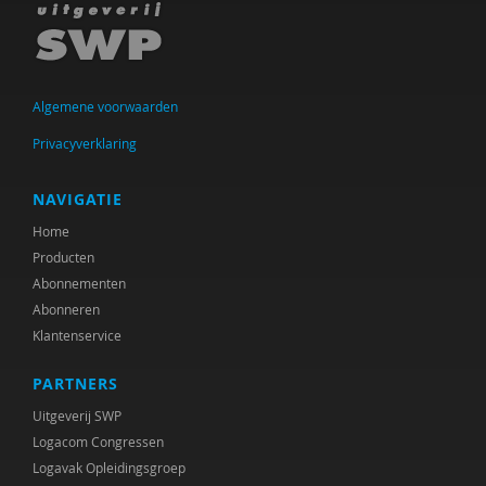
Suzan van der Aa
NORA AARENDONK
Sandrine Aarts
Algemene voorwaarden
Yvonne Aartsen
Privacyverklaring
Sebastian Abdallah
NAVIGATIE
Martine Abels
Home
Producten
Nesrien Abu Ghazaleh
Abonnementen
Edna Adelson
Abonneren
Klantenservice
Felix Adler
PARTNERS
W.F. Admiraal
Uitgeverij SWP
Peter Adriaenssens
Logacom Congressen
Logavak Opleidingsgroep
Antonia Aelterman