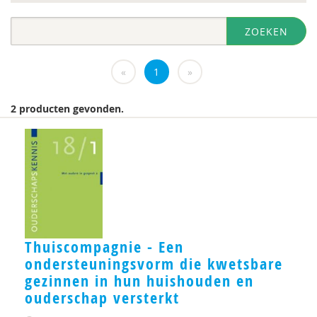
diversen
ZOEKEN
DIVOSA
Evelyne Offerman
«
1
»
https://www.openbaaronderwijs.nu/
2 producten gevonden.
Inspectie van het Onderwijs
J.Zevalkink
Judith Conijn
KBA Nijmegen
KNMG
Thuiscompagnie - Een
ondersteuningsvorm die kwetsbare
Landelijk Kenniscentrum LVB
gezinnen in hun huishouden en
M.D
ouderschap versterkt