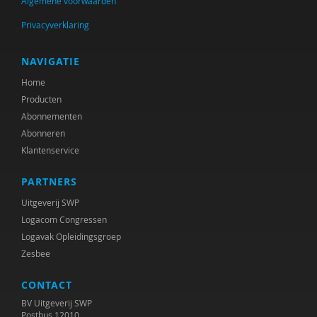
Algemene voorwaarden
Anne Bijlsma
Privacyverklaring
A.M. Bijman-Schulte
Arjan Bolt
NAVIGATIE
Home
Rudy Bonnet
Producten
H.W. van den Borne
Abonnementen
Abonneren
Luc Brants
Klantenservice
Margriet Braun
PARTNERS
René Breuk
Uitgeverij SWP
Logacom Congressen
Sonja Brouwers
Logavak Opleidingsgroep
Zesbee
Daan Brugman
CONTACT
Myriam de Bruijn-Lückers
BV Uitgeverij SWP
Cocky Buijsen
Postbus 12010