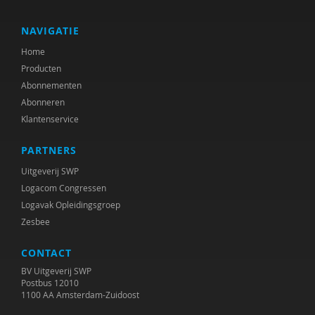
Maartje Berger
Peter M. Van den Bergh
NAVIGATIE
Home
Catherine van Beuningen
Producten
A.M. Bijman-Schulte
Abonnementen
Abonneren
Leonieke Boendermaker
Klantenservice
Arjan Bolt
PARTNERS
H.W. van den Borne
Uitgeverij SWP
Logacom Congressen
Tamara Bos
Logavak Opleidingsgroep
Zesbee
Guy Bosmans
CONTACT
Margriet Braun
BV Uitgeverij SWP
Jeroen van den Broek
Postbus 12010
1100 AA Amsterdam-Zuidoost
Odette van i Brummen-Girigor