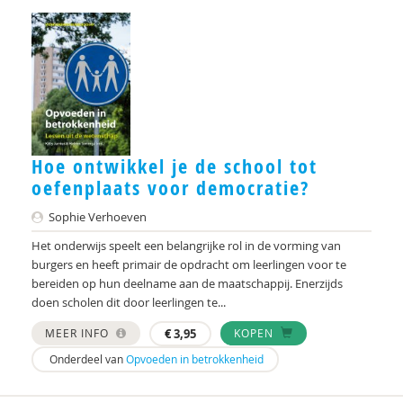
Gerdien Bertram-Troost
Catherine van Beuningen
Ine Beyens
Lonneke Bierhoff
Hoe ontwikkel je de school tot
Gert Biesta
oefenplaats voor democratie?
Henriëtte Boersma
Sophie Verhoeven
Het onderwijs speelt een belangrijke rol in de vorming van
Jan Boessenkool
burgers en heeft primair de opdracht om leerlingen voor te
bereiden op hun deelname aan de maatschappij. Enerzijds
Eveline Bogers
doen scholen dit door leerlingen te...
Denise Bontje
MEER INFO
€
3,95
KOPEN
Marianne Boogaard
Onderdeel van
Opvoeden in betrokkenheid
Nanne Boonstra