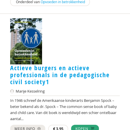
Onderdeel van
Opvoeden in betrokkenheid
Ynze van Houten
Loes Houweling
Jet Houwers
Mirjam Hoveijn
Jacoba Huizenga
Anja Huizink
Actieve burgers en actieve
Tim Immerzeel
professionals in de pedagogische
civil society1
Anna Jansma
Marije Kesselring
F.J.J.M. Janssen
In 1946 schreef de Amerikaanse kinderarts Benjamin Spock –
beter bekend als dr. Spock – The common sense book of baby
T. Janssen
and child care. Van dit boek is wereldwijd een schier ontelbaar
aantal...
Kari Jasperse
MEER INFO
€
3,95
KOPEN