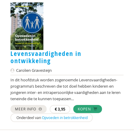
Annelies Borst,
Anne Bos
M. Braaksma
Huub Braam
Levensvaardigheden in
Marielle Brenninkmeijer
ontwikkeling
P. den Brok
Carolien Gravesteijn
In dit hoofdstuk worden zogenoemde Levensvaardigheden-
Hilde Brons
programma’s beschreven die tot doel hebben kinderen en
Helma Brouwers
jongeren inter- en intrapersoonlijke vaardigheden aan te leren
teneinde die te kunnen toepassen...
Freek Bucx
MEER INFO
€
3,95
KOPEN
Albert Buisman
Onderdeel van
Opvoeden in betrokkenheid
Tessa P. T. Buit-van der Kamp