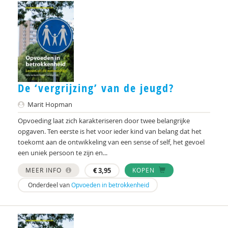
Ruud Bullens
Anja Bunthof
Gerrie Compen
Ietje Corman
De ‘vergrijzing’ van de jeugd?
Hanneke Creemers
Marit Hopman
Heleen Crul
Opvoeding laat zich karakteriseren door twee belangrijke
opgaven. Ten eerste is het voor ieder kind van belang dat het
Remmert Daas
toekomt aan de ontwikkeling van een sense of self, het gevoel
Geert ten Dam
een uniek persoon te zijn en...
MEER INFO
€
3,95
KOPEN
Resi Damhuis
Onderdeel van
Opvoeden in betrokkenheid
Mehmet Day
Doret de Ruyter