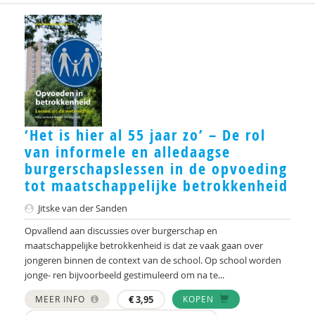
Jo Hermans
Niels Hermens
Jolien Hesselberth
Andrè Hielkema
F. Hirzalla
‘Het is hier al 55 jaar zo’ – De rol
van informele en alledaagse
Simone den Hollander
burgerschapslessen in de opvoeding
tot maatschappelijke betrokkenheid
Paul Hoogers
Jitske van der Sanden
Marit Hopman
Opvallend aan discussies over burgerschap en
Bob Horjus
maatschappelijke betrokkenheid is dat ze vaak gaan over
jongeren binnen de context van de school. Op school worden
Frank C. P. van der Horst
jonge- ren bijvoorbeeld gestimuleerd om na te...
Karin Horsting
MEER INFO
€
3,95
KOPEN