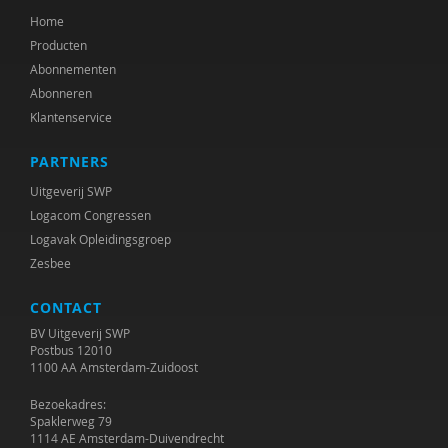
Home
Daniëlle Lokhorst
Producten
Jan van Loon
Abonnementen
Abonneren
Maartje P. C. M. Luijk
Klantenservice
Patti M. Valkenburg
PARTNERS
Marijke de Mare
Uitgeverij SWP
Logacom Congressen
Laura Mastenbroek
Logavak Opleidingsgroep
Zesbee
Willem Jan Meerding
CONTACT
Sanne ten Meerman
BV Uitgeverij SWP
M. Meeuwisse
Postbus 12010
1100 AA Amsterdam-Zuidoost
Nienke van der Meij
Bezoekadres:
Spaklerweg 79
L.A.L. de Meijer
1114 AE Amsterdam-Duivendrecht