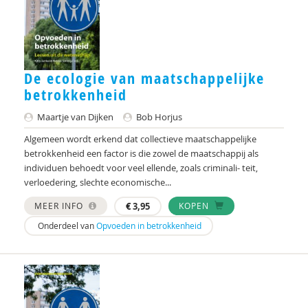
Peter van der Doef
Joep Dohmen
Eef Dooren
De ecologie van maatschappelijke
Johannes Drerup
betrokkenheid
J.H. van Driel
Maartje van Dijken
Bob Horjus
Algemeen wordt erkend dat collectieve maatschappelijke
Ireen Dubel
betrokkenheid een factor is die zowel de maatschappij als
individuen behoedt voor veel ellende, zoals criminali- teit,
Iris Duinmeijer
verloedering, slechte economische...
Edith van Eck
MEER INFO
€
3,95
KOPEN
Christel Eijkholt
Onderdeel van
Opvoeden in betrokkenheid
Regina van den Eijnden
Minne Fekkes
Alfons Fermin