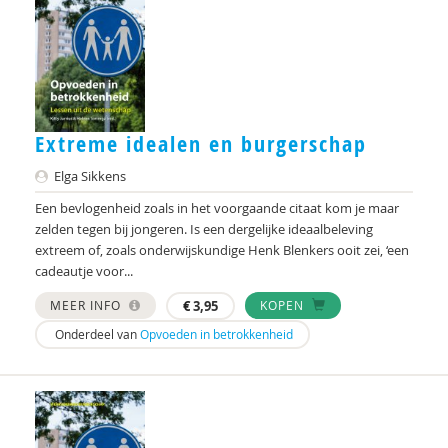
Marieke Dekker
Tycho Dekkers
Martine F. Delfos
Symone Detmar
Extreme idealen en burgerschap
A.S. Dias-Broens
Elga Sikkens
Een bevlogenheid zoals in het voorgaande citaat kom je maar
Maaike Diender
zelden tegen bij jongeren. Is een dergelijke ideaalbeleving
extreem of, zoals onderwijskundige Henk Blenkers ooit zei, ‘een
Pieter van Dijk
cadeautje voor...
Maartje van Dijken
MEER INFO
€
3,95
KOPEN
Anne Bert Dijkstra
Onderdeel van
Opvoeden in betrokkenheid
Marjolijn Distelbrink
Marjolijn Distelbrink