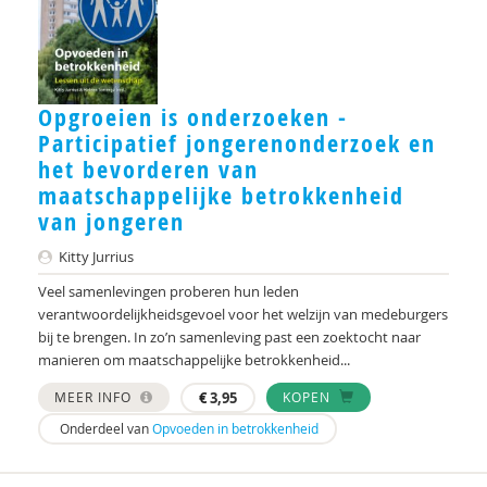
Riet Fiddelaers-Jaspers
Ruben Fukkink
Opgroeien is onderzoeken -
Ilse Geerinck
Participatief jongerenonderzoek en
het bevorderen van
Thea Giesen
maatschappelijke betrokkenheid
Judith 't Gilde
van jongeren
Kitty Jurrius
Yvonne van Ginneken
Veel samenlevingen proberen hun leden
Kees de Glopper
verantwoordelijkheidsgevoel voor het welzijn van medeburgers
bij te brengen. In zo’n samenleving past een zoektocht naar
Sieneke Goorhuis-Brouwer
manieren om maatschappelijke betrokkenheid...
Dorien Graas
MEER INFO
€
3,95
KOPEN
Onderdeel van
Opvoeden in betrokkenheid
Carolien Gravesteijn
Chris Groeneveld