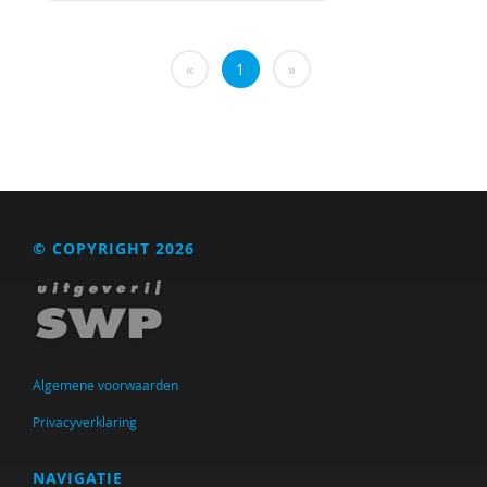
Jürgen Koevoets
«
1
»
Ina Koning
Eelco Koot
Ulrike Koot
D. Kostons
© COPYRIGHT 2026
Bert Lambeir
Daniël Lechner
Yvonne Leeman
Algemene voorwaarden
Bianca Leest
Privacyverklaring
Jeroen S. Lemmens
Bas Levering
NAVIGATIE