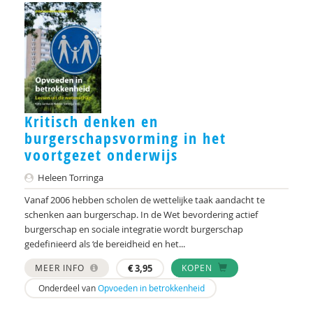
Gerda de Groot
Dorian de Haan
Bon van der Haer
Janneke Hagenaar
Kritisch denken en
Froukje Hajer
burgerschapsvorming in het
voortgezet onderwijs
Ahmed Hamdi
Heleen Torringa
Jan Hardeman
Vanaf 2006 hebben scholen de wettelijke taak aandacht te
schenken aan burgerschap. In de Wet bevordering actief
Anne-Laura van Harmelen
burgerschap en sociale integratie wordt burgerschap
Coby Hartog-Polkerman
gedefinieerd als ‘de bereidheid en het...
MEER INFO
€
3,95
KOPEN
Nienke van Heerde
Onderdeel van
Opvoeden in betrokkenheid
Armand Heijnen