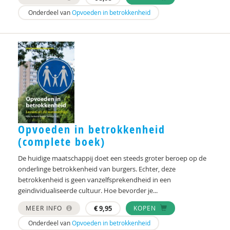
Tessa Jenniskens
Onderdeel van
Opvoeden in betrokkenheid
N.H. de Jong
Joke de Jonge
Ton Jorna
Ali Karatas
Esther Kardijk
Jolanda Keesom
Opvoeden in betrokkenheid
(complete boek)
Marije Kesselring
De huidige maatschappij doet een steeds groter beroep op de
Anke van Keulen
onderlinge betrokkenheid van burgers. Echter, deze
betrokkenheid is geen vanzelfsprekendheid in een
Saskia Keuzenkamp
geïndividualiseerde cultuur. Hoe bevorder je...
Mariska Klein Velderman
MEER INFO
€
9,95
KOPEN
Onderdeel van
Opvoeden in betrokkenheid
Marike Klomp