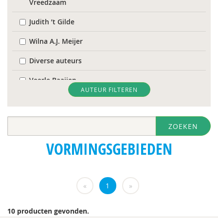
Vreedzaam
Judith ’t Gilde
Wilna A.J. Meijer
Diverse auteurs
Veerle Baaijen
AUTEUR FILTEREN
Paul Baar
Jenthe Baeyens
ZOEKEN
Anna Bakker
VORMINGSGEBIEDEN
Nelleke Bakker
Zena Bani
«
1
»
Laura Batstra
10 producten gevonden.
Marten Bergwerff