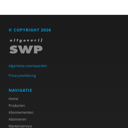
Anna M.T. Bosman
Sander Bot
Kaveh Bouteh
© COPYRIGHT 2026
Huub Braam
Monique Bransen
Gerrit Breeuwsma
Algemene voorwaarden
Helma Brouwers
Privacyverklaring
Reinoud Buijs
NAVIGATIE
R.A.R. Bullens
Home
Svenja Büttner
Producten
Abonnementen
Jette C. van den Berg
Abonneren
Büsrâ K ca
Klantenservice