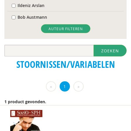
Ildeniz Arslan
Bob Austmann
Herman Baartman
AUTEUR FILTEREN
Corrie Baas
ZOEKEN
D. Baeyens
STOORNISSEN/VARIABELEN
Ria Balm
Suzanne Batelaan
«
1
»
Laura Batstra
Keete Beckeringh
1 product gevonden.
Fiet van Beek
Ton Beekman