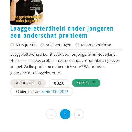
Charlotte Beenakker
Karin Besjes-de Bock
Mies Bezemer
Laaggeletterdheid onder jongeren
een onderschat probleem
Janne Bless
Kitty Jurrius
Stijn Verhagen
Maartje Willemse
Paul Boelen
Laaggeletterdheid komt vaak voor bij jongeren in Nederland.
Het is een serieus probleem en de aanpak loopt niet altijd even
Marjan Boertjes
soepel. Welke problemen doen zich voor? Wat moet er
gebeuren om laaggeletterde...
Arjan Bolt
MEER INFO
€
3,90
KOPEN
Timo Bolt
Onderdeel van
Sozio 106 - 2012
Bodo Bombosch
Milene Bonte
«
1
»
Albert Boon