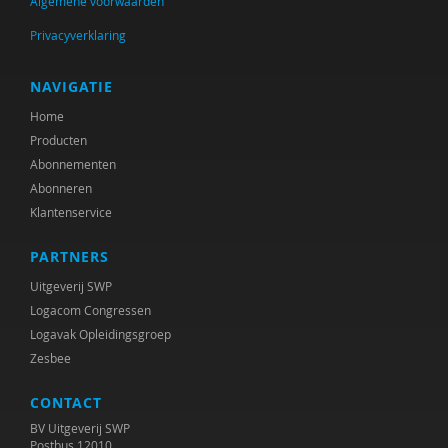
Algemene voorwaarden
Mijntje ten Brummelaar
Privacyverklaring
R.A.R. Bullens
Ruud Bullens
NAVIGATIE
Home
Mathilde Compagner
Producten
Giulia de Pascale
Abonnementen
Abonneren
Ellen de Ruiter
Klantenservice
Sylvia Dickie
PARTNERS
Anke van Dijke
Uitgeverij SWP
Logacom Congressen
Sietske Dijkstra
Logavak Opleidingsgroep
Zesbee
Grietje Drooglever
CONTACT
Y. Dusault
BV Uitgeverij SWP
Inge Egberts
Postbus 12010