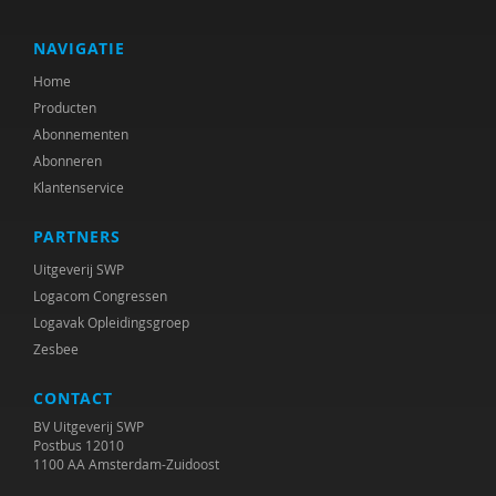
Jwan Salman
Anders Schinkel
NAVIGATIE
Home
Hans Schuman
Producten
Zuzanna Sękowska
Abonnementen
Abonneren
Veronica Smits
Klantenservice
Louis Tavecchio
PARTNERS
Annemarie Tuzgöl-Broekhoven
Uitgeverij SWP
Logacom Congressen
Danielle van de Koot-Dees en
Logavak Opleidingsgroep
Zesbee
Anneke Vinke
CONTACT
Charlotte Visch
BV Uitgeverij SWP
Paul Vlaardingerbroek
Postbus 12010
1100 AA Amsterdam-Zuidoost
Basia Vucic