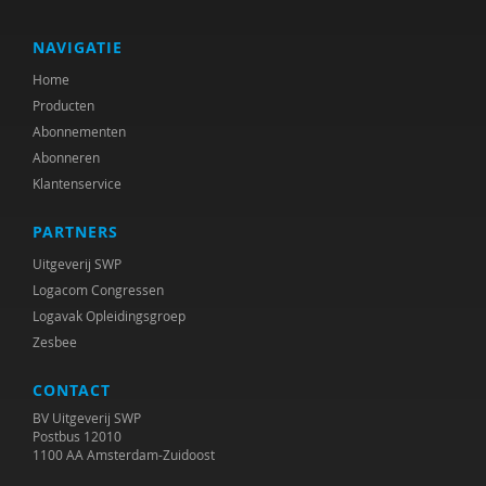
Martin Klein Tank
B.L. de Kok
NAVIGATIE
Home
Marieke Kroneman
Producten
E. Mantingh
Abonnementen
Abonneren
Jan Masschelein
Klantenservice
Linda Moerer
PARTNERS
Maaike Oberink
Uitgeverij SWP
Logacom Congressen
Justine Pardoen
Logavak Opleidingsgroep
Zesbee
Remco Pijpers
CONTACT
Bea Pompert
BV Uitgeverij SWP
Evelyn Poortvliet
Postbus 12010
1100 AA Amsterdam-Zuidoost
Judith Reincke