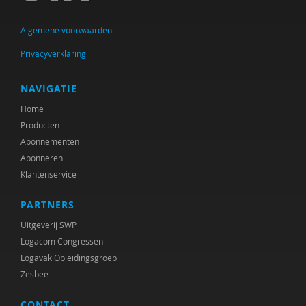
Rob Bartels
Algemene voorwaarden
Suzanne Batelaan
Privacyverklaring
Laura Batstra
Karen Bauwens
NAVIGATIE
Home
Fiet van Beek
Producten
Aleid H.M. Beets Kessens
Abonnementen
Abonneren
Marjorie Beld
Klantenservice
Joop Berding
PARTNERS
Frank van den Berg
Uitgeverij SWP
Logacom Congressen
Marianne Berger
Logavak Opleidingsgroep
Zesbee
Maurits Berger
CONTACT
Pier Bergsma