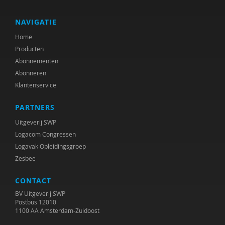
Herman Baartman
Nelleke Bakker
NAVIGATIE
Home
Ria Balm
Producten
Rob Bartels
Abonnementen
Abonneren
Suzanne Batelaan
Klantenservice
Ton Beekman
PARTNERS
Marloes Beijer
Uitgeverij SWP
Logacom Congressen
Marjorie Beld
Logavak Opleidingsgroep
Zesbee
Inge Belderbos-Jansen
CONTACT
Joop Berding
BV Uitgeverij SWP
Frank van den Berg
Postbus 12010
1100 AA Amsterdam-Zuidoost
Lian van den Berg