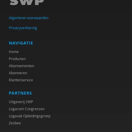
Taylor
Voorst van Beest, M. van
Algemene voorwaarden
René . Spitz
Privacyverklaring
Daniël . Stuit
NAVIGATIE
René .C. Hoksbergen
Home
Producten
Erna ‘t Hart
Abonnementen
Abonneren
Judith ’t Gilde
Klantenservice
Jeugdautoriteit (JA)
PARTNERS
Stephen A. Anderson
Uitgeverij SWP
Logacom Congressen
Ralph A. Brown
Logavak Opleidingsgroep
Wilna A.J. Meijer
Zesbee