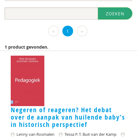
diversen
ZOEKEN
DIVOSA
Evelyne Offerman
«
1
»
https://www.openbaaronderwijs.nu/
1 product gevonden.
Inspectie van het Onderwijs
J.Zevalkink
Judith Conijn
KBA Nijmegen
KNMG
Negeren of reageren? Het debat
Landelijk Kenniscentrum LVB
over de aanpak van huilende baby’s
in historisch perspectief
M.D
Lenny van Rosmalen
Tessa P. T. Buit-van der Kamp