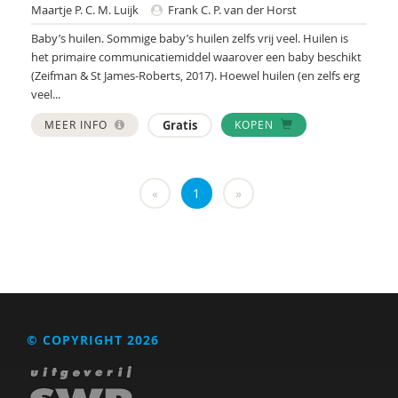
Marga
Maartje P. C. M. Luijk
Frank C. P. van der Horst
Mariëlle Bruning
Baby’s huilen. Sommige baby’s huilen zelfs vrij veel. Huilen is
het primaire communicatiemiddel waarover een baby beschikt
Marije L. Verhage
(Zeifman & St James-Roberts, 2017). Hoewel huilen (en zelfs erg
veel...
McKeique
MEER INFO
Gratis
KOPEN
MD
Movisie
«
1
»
MSW
Nederlandse Sportalliantie m.m.v. Stichting
Vreedzaam
PhD
Sardes
© COPYRIGHT 2026
Sonja